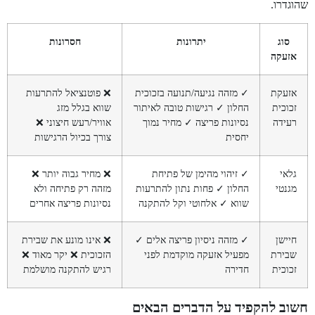
שהוגדרו.
סוג
יתרונות
חסרונות
אזעקה
אזעקת
✓ מזהה נגיעה/תנועה בזכוכית
❌ פוטנציאל להתרעות
זכוכית
החלון ✓ רגישות טובה לאיתור
שווא בגלל מזג
רעידה
נסיונות פריצה ✓ מחיר נמוך
אוויר/רעש חיצוני ❌
יחסית
צורך בכיול הרגישות
גלאי
✓ זיהוי מהימן של פתיחת
❌ מחיר גבוה יותר ❌
מגנטי
החלון ✓ פחות נתון להתרעות
מזהה רק פתיחה ולא
שווא ✓ אלחוטי וקל להתקנה
נסיונות פריצה אחרים
חיישן
✓ מזהה ניסיון פריצה אלים ✓
❌ אינו מונע את שבירת
שבירת
מפעיל אזעקה מוקדמת לפני
הזכוכית ❌ יקר מאוד ❌
זכוכית
חדירה
רגיש להתקנה מושלמת
חשוב להקפיד על הדברים הבאים