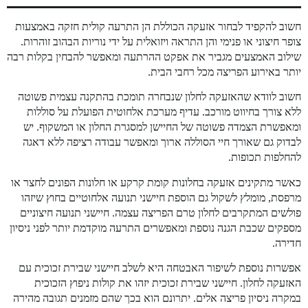
חשוב להקפיד לבחור אזעקה הכוללת הן התרעה קולית חזקה באמצעות
צופר חיצוני או פנימי והן התראה ויזואלית על ידי נוריות הבהוב זוהרות.
שילוב האמצעים מגביר את אפקט ההרתעה ומאפשר להבחין בקלות רבה
יותר באירוע הפריצה מכל רחבי הבית.
חשוב לוודא שהאזעקה לחלון שנבחרה תומכת בהתקנה עצמית פשוטה
ללא צורך בחיווט מורכב. עדיף מערכת אלחוטית הפועלת על סוללות
ומאפשרת הצמדה פשוטה של החיישן למסגרת החלון או המשקוף. יש
לבדוק גם שאורך חיי הסוללה ארוך ומאפשר עבודה רציפה ללא דאגה
להחלפות תכופות.
כאשר מתקינים אזעקה בחלונות קומת קרקע או חלונות הפונים לחצר או
מרפסת, מומלץ לשקול גם הוספת חיישני תנועה אלחוטיים בחוץ שיזהו
פולשים המתקרבים לחלון טרם הפריצה עצמה. חיישני תנועה חיצוניים
מספקים שכבת הגנה נוספת ומאפשרים התרעה מוקדמת יותר לפני ניסיון
חדירה.
אפשרות נוספת לשיפור האבטחה היא לשלב חיישני שבירת זכוכית עם
האזעקה לחלון. חיישני שבירת זכוכית יזהו את קולות ניפוץ הזכוכית
במקרה ניסיון פריצה אלים. יתרונם הוא בכך שהם מזמנים תגובה מהירה