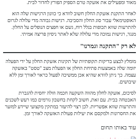
מאוד ומפעילים את אזעקה טרם הספיק הפורץ לחדור לבית.
לאחר התקנת אזעקת החלון חשוב לוודא כי כוונון הרגישות שלה הוא
האופטימאלי עבור סוג החלון והסביבה. רגישות גבוהה מדי עלולה לגרום
להתרעות שווא תכופות בגלל רוח, גשם או חפצים הנופלים על החלון.
מנגד, רגישות נמוכה מדי עלולה שלא לאתר ניסיון פריצה אמיתי.
לא רק "התקנה וגמרנו"
מומלץ לבצע בדיקות תקופתיות של תקינות אזעקת החלון על ידי הפעלה
יזומה שלה באמצעות פתיחת החלון או הפעלת מצב "טסט" באזעקה
עצמה. כך ניתן לוודא שהיא אכן ממשיכה לפעול כראוי לאורך זמן ללא
שיבושים.
לסיכום, אזעקה לחלון מהווה השקעה חכמה וזולה יחסית להגברת
האבטחה בבית. עם זאת, חשוב לקחת בחשבון גורמים כמו רעש לשכנים
והתרעות שווא אפשריות. לכן רצוי להיעזר במתקין מקצועי שיידע למזער
את החסרונות ולמקסם את יעילות פעולת האזעקה לאורך זמן.
עוד באותו תחום