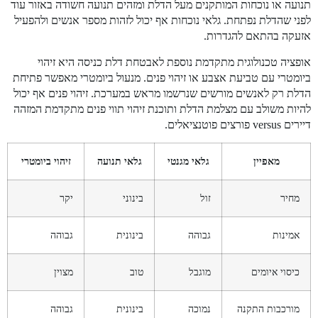
תנועה או נוכחות המותקנים מעל הדלת ומזהים תנועה חשודה באזור עוד
לפני שהדלת נפתחת. גלאי נוכחות אף יכול לזהות מספר אנשים ולהפעיל
אזעקה בהתאם להגדרות.
אופציה טכנולוגית מתקדמת נוספת לאבטחת דלת כניסה היא זיהוי
ביומטרי עם טביעת אצבע או זיהוי פנים. מנעול ביומטרי מאפשר פתיחת
הדלת רק לאנשים מורשים שנרשמו מראש במערכת. זיהוי פנים אף יכול
להיות משולב עם מצלמת הדלת ותוכנת זיהוי תווי פנים מתקדמת המזהה
דיירים versus פורצים פוטנציאלים.
מאפיין
גלאי מגנטי
גלאי תנועה
זיהוי ביומטרי
מחיר
זול
בינוני
יקר
אמינות
גבוהה
בינונית
גבוהה
כיסוי איומים
מוגבל
טוב
מצוין
מורכבות התקנה
נמוכה
בינונית
גבוהה