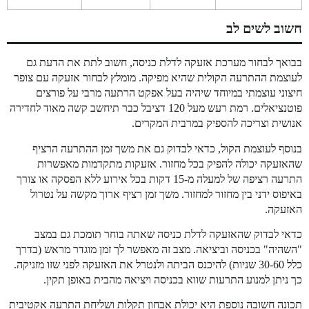
חשוב לשים לב
בבואך לבחור מערכת אזעקה לדלת כניסה, חשוב לתת את הדעת גם
לעוצמת ההתרעה הקולית שהיא מפיקה. מומלץ לבחור אזעקה עם צופר
חיצוני עוצמתי במיוחד שיהיה בעל אפקט הרתעה מרבי על פורצים
פוטנציאלים. רמת רעש מעל 120 דציבל כבר תיחשב קשה מאוד לחדירה
אנושית וצריכה להספיק במרבית המקרים.
בנוסף לעוצמת הקול, כדאי לבדוק גם את משך זמן ההתרעה הרציף
שהאזעקה יכולה להפיק בכל מחזור. אזעקות מתקדמות מאפשרות
התרעה רציפה של למעלה מ-15 דקות בכל אירוע ללא הפסקה או צורך
באיפוס ידני בין מחזור למחזור. משך זמן רציף ארוך מקשה על נטרול
האזעקה.
כדאי לבדוק שהאזעקה לדלת כניסה שאתה בוחר תומכת גם במצב
"השהיה" בכניסה וביציאה. מצב זה מאפשר לך זמן מוגדר מראש (בדרך
כלל 30-60 שניות) להיכנס הביתה ולנטרל את האזעקה לפני שזו מזניקה.
כך ניתן למנוע התרעות שווא בכניסה ויציאה מהבית באופן תקין.
תכונה חשובה נוספת היא יכולת אבחון תקלות ושליחת התרעה אקטיבית